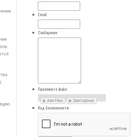
чение
Email
Сообщение
нии
зов.
ется
ства
с
Приложите файл
Add Files
Start Upload
ацию.
Код безопасности