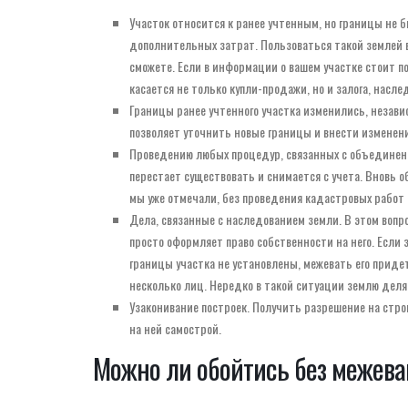
Участок относится к ранее учтенным, но границы не б
дополнительных затрат. Пользоваться такой землей в
сможете. Если в информации о вашем участке стоит п
касается не только купли-продажи, но и залога, наслед
Границы ранее учтенного участка изменились, независ
позволяет уточнить новые границы и внести изменени
Проведению любых процедур, связанных с объединение
перестает существовать и снимается с учета. Вновь 
мы уже отмечали, без проведения кадастровых работ
Дела, связанные с наследованием земли. В этом вопро
просто оформляет право собственности на него. Если
границы участка не установлены, межевать его приде
несколько лиц. Нередко в такой ситуации землю деля
Узаконивание построек. Получить разрешение на строи
на ней самострой.
Можно ли обойтись без межев