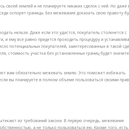
ь своей землей и не планируете никаких сделок с ней. Но даже 
седи оспорят границы. Без межевания доказать свою правоту б
продать нельзя. Даже если это удастся, покупатель столкнется с
, и ему все равно придется проходить процедуру и устанавлив
число потенциальных покупателей, заинтересованных в такой сде
еля, стоимость участка без установленных границ будет значит
уют вам обязательно межевать землю. Это поможет избежать
если вы планируете в полном объеме пользоваться своими пра
ытекают из требований закона. В первую очередь, межевание
бственностью, а не только пользоваться ею. Кроме того, есть