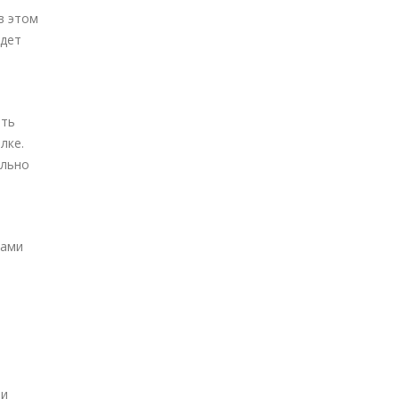
в этом
удет
ать
лке.
ельно
вами
 и