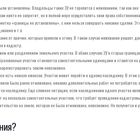
ыли установлены. Владельцы таких ЗУ не торопятся с межеванием, так как оно
ам никто не запретит, но в полной мере осуществлять свои права собственника
ометка «границы не установлены», с ним нельзя совершать никакие сделки. Эт
ования и т.п.
имо от причин, которые привели к этому. В таком случае межевание решает дв
я в кадастр.
м или разделением земельного участка. В обоих случаях ЗУ в старых границах
образованные участки становятся самостоятельными единицами и ставятся на у
 зарегистрировать землю невозможно.
се есть немало нюансов. Участок может перейти к одному наследнику. В этом с
 земля была ранее отмежевана, никаких дополнительных работ не потребуется, 
тся наследнику. Еще сложнее ситуация, если наследниками одного участка явл
т на несколько самостоятельных участков, что требует проведения кадастровы
тельство на земле, которая не была отмежевана, невозможно. Не получится и 
ания?