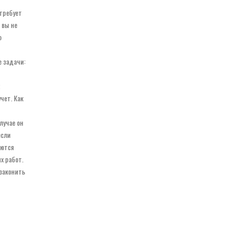
 требует
 вы не
о
е задачи:
чет. Как
лучае он
если
яются
х работ.
узаконить