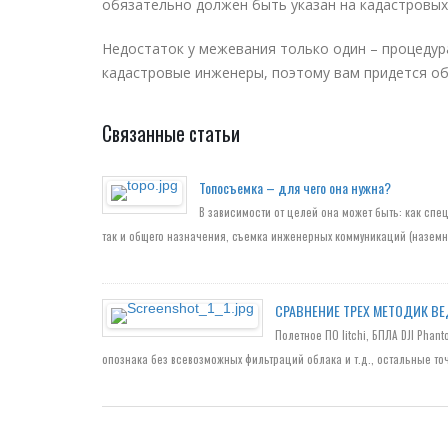
обязательно должен быть указан на кадастровых
Недостаток у межевания только один – процедур
кадастровые инженеры, поэтому вам придется об
Связанные статьи
Топосъемка – для чего она нужна?
В зависимости от целей она может быть: как спе
так и общего назначения, съемка инженерных коммуникаций (наземн
СРАВНЕНИЕ ТРЕХ МЕТОДИК В
Полетное ПО litchi, БПЛА DJI Phan
опознака без всевозможных фильтраций облака и т.д., остальные т