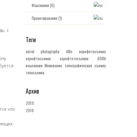
Изыскания (6)
Проектирование (1)
ь, с
Теги
aerial photography
АФс
аэрофотосъемка
ону
аэрофтосъемка
аэрофтотосъемка
БПЛА
буется
изыскания
Межевание
топографическая съемка
топосъемка
Архив
2019
тся «по
2018
дующих