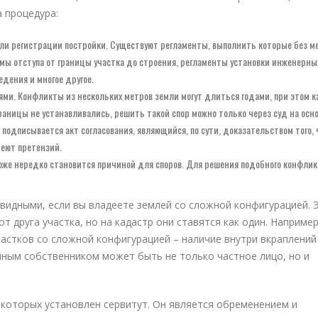
 процедура:
ли регистрации постройки. Существуют регламенты, выполнить которые без м
мы отступа от границы участка до строения, регламенты установки инженерны
дения и многое другое.
ями. Конфликты из нескольких метров земли могут длиться годами, при этом 
границы не устанавливались, решить такой спор можно только через суд на осн
подписывается акт согласования, являющийся, по сути, доказательством того, 
меют претензий.
оже нередко становится причиной для споров. Для решения подобного конфлик
видными, если вы владеете землей со сложной конфигурацией. 
 друга участка, но на кадастр они ставятся как один. Например
частков со сложной конфигурацией – наличие внутри вкраплений
иным собственником может быть не только частное лицо, но и
 которых установлен сервитут. Он является обременением и