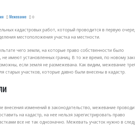
ия
Межевание
0
льных кадастровых работ, который проводится в первую очеред
деления местоположения участка на местности.
льтате чего земли, на которые право собственности было
, не имеют установленных границ. В то же время, по новому зак
зможны, если земля не размежевана. Как видим, межевание тре
для старых участков, которые давно были внесены в кадастр.
ли
ле внесения изменений в законодательство, межевание проводи
ставить на кадастр, на нее нельзя зарегистрировать право
астками все не так однозначно. Межевать участок нужно в сле