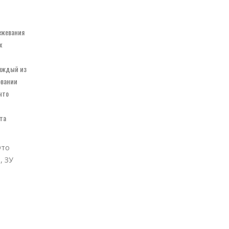
ежевания
х
каждый из
овании
что
та
Это
, ЗУ