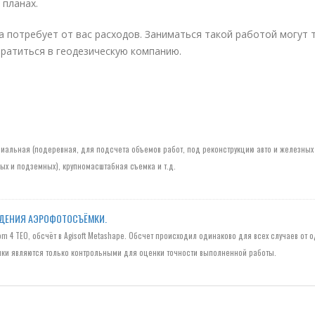
 планах.
а потребует от вас расходов. Заниматься такой работой могут 
ратиться в геодезическую компанию.
циальная (подеревная, для подсчета объемов работ, под реконструкцию авто и железных 
ых и подземных), крупномасштабная съемка и т.д.
ЕДЕНИЯ АЭРОФОТОСЪЁМКИ.
tom 4 TEO, обсчёт в Agisoft Metashape. Обсчет происходил одинаково для всех случаев от 
очки являются только контрольными для оценки точности выполненной работы.